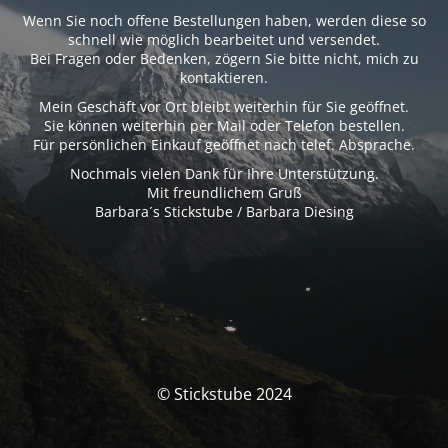
Wenn Sie noch offene Bestellungen haben, werden diese so
schnell wie möglich bearbeitet und versendet.
Bei Fragen oder Bedenken, zögern Sie bitte nicht, mich zu
kontaktieren.
Mein Geschäft vor Ort bleibt weiterhin für Sie geöffnet.
Sie können weiterhin per Mail oder Telefon bestellen.
Für persönlichen Einkauf geöffnet nach telef. Absprache.
Nochmals vielen Dank für Ihre Unterstützung.
Mit freundlichem Gruß
Barbara´s Stickstube / Barbara Diesing
© Stickstube 2024