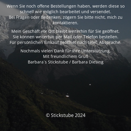
Wenn Sie noch offene Bestellungen haben, werden diese so
schnell wie möglich bearbeitet und versendet.
Bei Fragen oder Bedenken, zögern Sie bitte nicht, mich zu
kontaktieren.
Mein Geschäft vor Ort bleibt weiterhin für Sie geöffnet.
Sie können weiterhin per Mail oder Telefon bestellen.
Für persönlichen Einkauf geöffnet nach telef. Absprache.
Nochmals vielen Dank für Ihre Unterstützung.
Mit freundlichem Gruß
Barbara´s Stickstube / Barbara Diesing
© Stickstube 2024