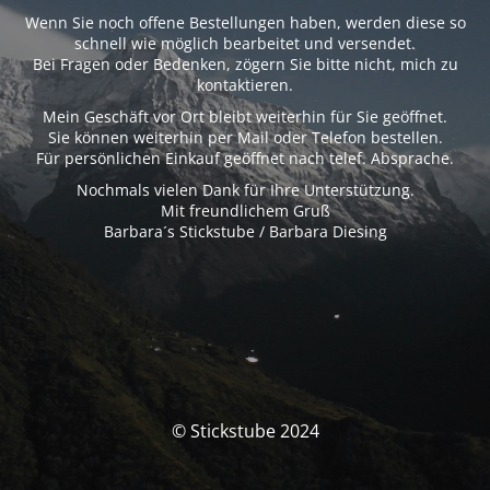
Wenn Sie noch offene Bestellungen haben, werden diese so
schnell wie möglich bearbeitet und versendet.
Bei Fragen oder Bedenken, zögern Sie bitte nicht, mich zu
kontaktieren.
Mein Geschäft vor Ort bleibt weiterhin für Sie geöffnet.
Sie können weiterhin per Mail oder Telefon bestellen.
Für persönlichen Einkauf geöffnet nach telef. Absprache.
Nochmals vielen Dank für Ihre Unterstützung.
Mit freundlichem Gruß
Barbara´s Stickstube / Barbara Diesing
© Stickstube 2024