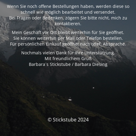
Wenn Sie noch offene Bestellungen haben, werden diese so
schnell wie möglich bearbeitet und versendet.
Bei Fragen oder Bedenken, zögern Sie bitte nicht, mich zu
kontaktieren.
Mein Geschäft vor Ort bleibt weiterhin für Sie geöffnet.
Sie können weiterhin per Mail oder Telefon bestellen.
Für persönlichen Einkauf geöffnet nach telef. Absprache.
Nochmals vielen Dank für Ihre Unterstützung.
Mit freundlichem Gruß
Barbara´s Stickstube / Barbara Diesing
© Stickstube 2024