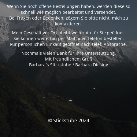
Wenn Sie noch offene Bestellungen haben, werden diese so
schnell wie möglich bearbeitet und versendet.
Bei Fragen oder Bedenken, zögern Sie bitte nicht, mich zu
kontaktieren.
Mein Geschäft vor Ort bleibt weiterhin für Sie geöffnet.
Sie können weiterhin per Mail oder Telefon bestellen.
Für persönlichen Einkauf geöffnet nach telef. Absprache.
Nochmals vielen Dank für Ihre Unterstützung.
Mit freundlichem Gruß
Barbara´s Stickstube / Barbara Diesing
© Stickstube 2024