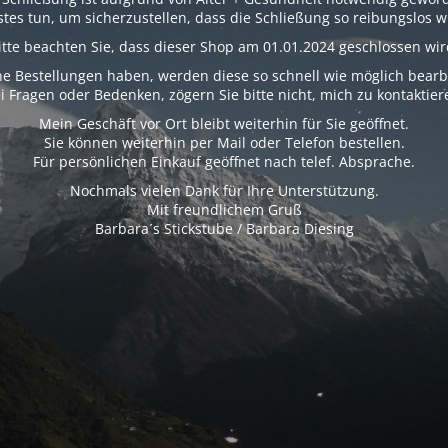
tes tun, um sicherzustellen, dass die Schließung so reibungslos wi
itte beachten Sie, dass dieser Shop am 01.01.2024 geschlossen wir
e Bestellungen haben, werden diese so schnell wie möglich bearb
i Fragen oder Bedenken, zögern Sie bitte nicht, mich zu kontaktier
Mein Geschäft vor Ort bleibt weiterhin für Sie geöffnet.
Sie können weiterhin per Mail oder Telefon bestellen.
Für persönlichen Einkauf geöffnet nach telef. Absprache.
Nochmals vielen Dank für Ihre Unterstützung.
Mit freundlichem Gruß
Barbara´s Stickstube / Barbara Diesing