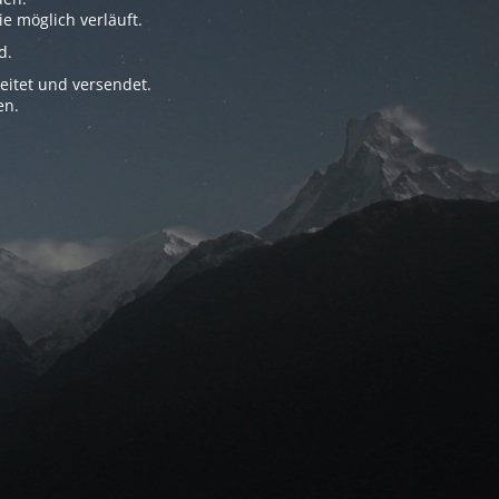
e möglich verläuft.
d.
eitet und versendet.
en.