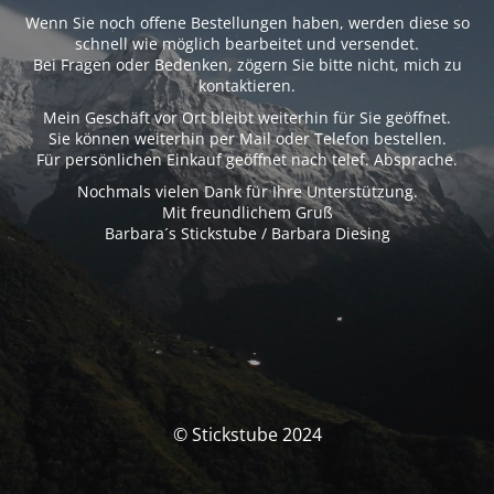
Wenn Sie noch offene Bestellungen haben, werden diese so
schnell wie möglich bearbeitet und versendet.
Bei Fragen oder Bedenken, zögern Sie bitte nicht, mich zu
kontaktieren.
Mein Geschäft vor Ort bleibt weiterhin für Sie geöffnet.
Sie können weiterhin per Mail oder Telefon bestellen.
Für persönlichen Einkauf geöffnet nach telef. Absprache.
Nochmals vielen Dank für Ihre Unterstützung.
Mit freundlichem Gruß
Barbara´s Stickstube / Barbara Diesing
© Stickstube 2024