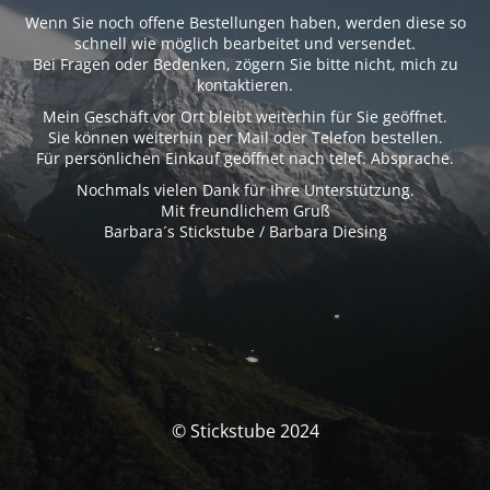
Wenn Sie noch offene Bestellungen haben, werden diese so
schnell wie möglich bearbeitet und versendet.
Bei Fragen oder Bedenken, zögern Sie bitte nicht, mich zu
kontaktieren.
Mein Geschäft vor Ort bleibt weiterhin für Sie geöffnet.
Sie können weiterhin per Mail oder Telefon bestellen.
Für persönlichen Einkauf geöffnet nach telef. Absprache.
Nochmals vielen Dank für Ihre Unterstützung.
Mit freundlichem Gruß
Barbara´s Stickstube / Barbara Diesing
© Stickstube 2024