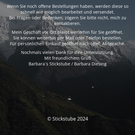
Wenn Sie noch offene Bestellungen haben, werden diese so
schnell wie möglich bearbeitet und versendet.
Bei Fragen oder Bedenken, zögern Sie bitte nicht, mich zu
kontaktieren.
Mein Geschäft vor Ort bleibt weiterhin für Sie geöffnet.
Sie können weiterhin per Mail oder Telefon bestellen.
Für persönlichen Einkauf geöffnet nach telef. Absprache.
Nochmals vielen Dank für Ihre Unterstützung.
Mit freundlichem Gruß
Barbara´s Stickstube / Barbara Diesing
© Stickstube 2024