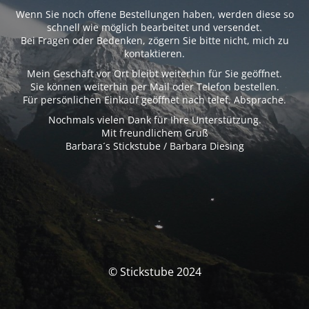
Wenn Sie noch offene Bestellungen haben, werden diese so
schnell wie möglich bearbeitet und versendet.
Bei Fragen oder Bedenken, zögern Sie bitte nicht, mich zu
kontaktieren.
Mein Geschäft vor Ort bleibt weiterhin für Sie geöffnet.
Sie können weiterhin per Mail oder Telefon bestellen.
Für persönlichen Einkauf geöffnet nach telef. Absprache.
Nochmals vielen Dank für Ihre Unterstützung.
Mit freundlichem Gruß
Barbara´s Stickstube / Barbara Diesing
© Stickstube 2024