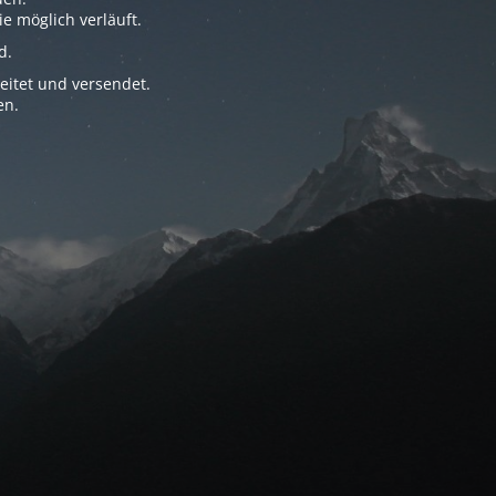
e möglich verläuft.
d.
eitet und versendet.
en.