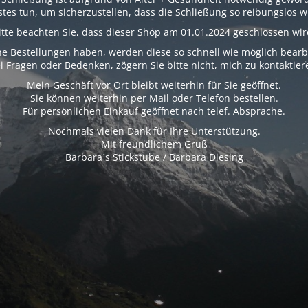
tes tun, um sicherzustellen, dass die Schließung so reibungslos wi
itte beachten Sie, dass dieser Shop am 01.01.2024 geschlossen wir
e Bestellungen haben, werden diese so schnell wie möglich bearb
i Fragen oder Bedenken, zögern Sie bitte nicht, mich zu kontaktier
Mein Geschäft vor Ort bleibt weiterhin für Sie geöffnet.
Sie können weiterhin per Mail oder Telefon bestellen.
Für persönlichen Einkauf geöffnet nach telef. Absprache.
Nochmals vielen Dank für Ihre Unterstützung.
Mit freundlichem Gruß
Barbara´s Stickstube / Barbara Diesing