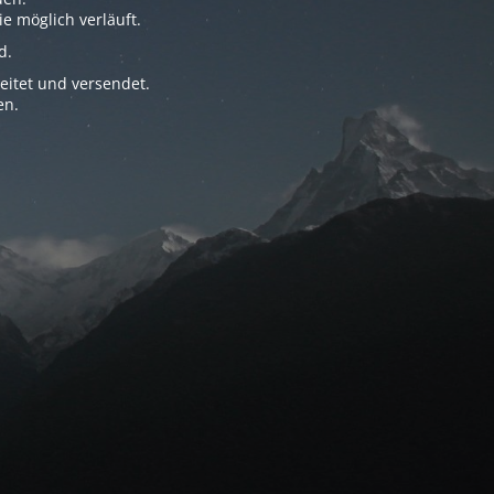
e möglich verläuft.
d.
eitet und versendet.
en.