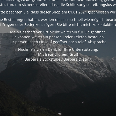
tes tun, um sicherzustellen, dass die Schließung so reibungslos wi
itte beachten Sie, dass dieser Shop am 01.01.2024 geschlossen wir
e Bestellungen haben, werden diese so schnell wie möglich bearb
i Fragen oder Bedenken, zögern Sie bitte nicht, mich zu kontaktier
Mein Geschäft vor Ort bleibt weiterhin für Sie geöffnet.
Sie können weiterhin per Mail oder Telefon bestellen.
Für persönlichen Einkauf geöffnet nach telef. Absprache.
Nochmals vielen Dank für Ihre Unterstützung.
Mit freundlichem Gruß
Barbara´s Stickstube / Barbara Diesing