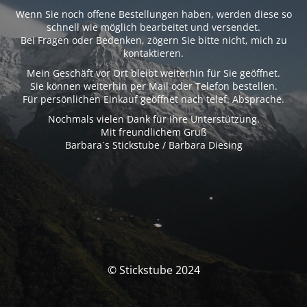
Wenn Sie noch offene Bestellungen haben, werden diese so
schnell wie möglich bearbeitet und versendet.
Bei Fragen oder Bedenken, zögern Sie bitte nicht, mich zu
kontaktieren.
Mein Geschäft vor Ort bleibt weiterhin für Sie geöffnet.
Sie können weiterhin per Mail oder Telefon bestellen.
Für persönlichen Einkauf geöffnet nach telef. Absprache.
Nochmals vielen Dank für Ihre Unterstützung.
Mit freundlichem Gruß
Barbara´s Stickstube / Barbara Diesing
© Stickstube 2024