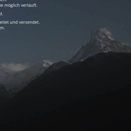
e möglich verläuft.
d.
eitet und versendet.
en.