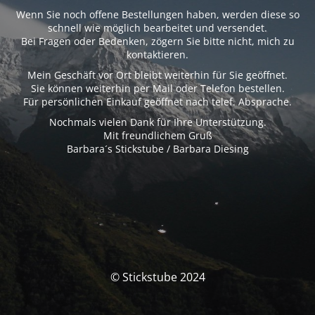
Wenn Sie noch offene Bestellungen haben, werden diese so
schnell wie möglich bearbeitet und versendet.
Bei Fragen oder Bedenken, zögern Sie bitte nicht, mich zu
kontaktieren.
Mein Geschäft vor Ort bleibt weiterhin für Sie geöffnet.
Sie können weiterhin per Mail oder Telefon bestellen.
Für persönlichen Einkauf geöffnet nach telef. Absprache.
Nochmals vielen Dank für Ihre Unterstützung.
Mit freundlichem Gruß
Barbara´s Stickstube / Barbara Diesing
© Stickstube 2024