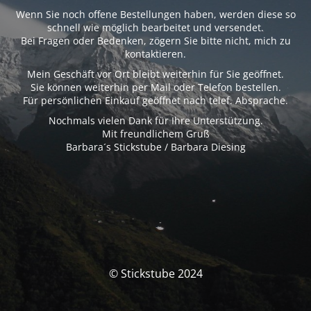
Wenn Sie noch offene Bestellungen haben, werden diese so
schnell wie möglich bearbeitet und versendet.
Bei Fragen oder Bedenken, zögern Sie bitte nicht, mich zu
kontaktieren.
Mein Geschäft vor Ort bleibt weiterhin für Sie geöffnet.
Sie können weiterhin per Mail oder Telefon bestellen.
Für persönlichen Einkauf geöffnet nach telef. Absprache.
Nochmals vielen Dank für Ihre Unterstützung.
Mit freundlichem Gruß
Barbara´s Stickstube / Barbara Diesing
© Stickstube 2024