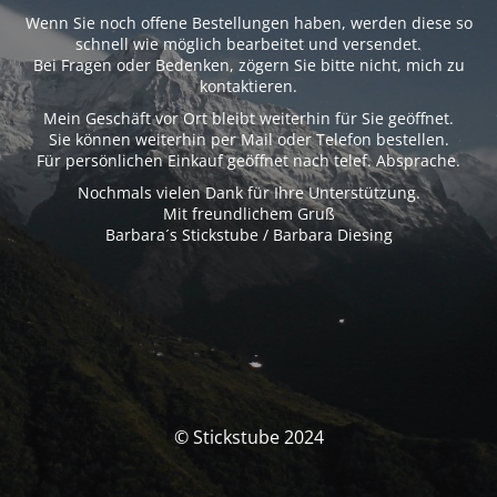
Wenn Sie noch offene Bestellungen haben, werden diese so
schnell wie möglich bearbeitet und versendet.
Bei Fragen oder Bedenken, zögern Sie bitte nicht, mich zu
kontaktieren.
Mein Geschäft vor Ort bleibt weiterhin für Sie geöffnet.
Sie können weiterhin per Mail oder Telefon bestellen.
Für persönlichen Einkauf geöffnet nach telef. Absprache.
Nochmals vielen Dank für Ihre Unterstützung.
Mit freundlichem Gruß
Barbara´s Stickstube / Barbara Diesing
© Stickstube 2024