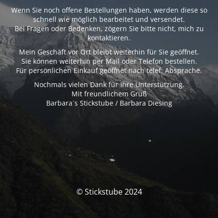
Wenn Sie noch offene Bestellungen haben, werden diese so
schnell wie möglich bearbeitet und versendet.
Bei Fragen oder Bedenken, zögern Sie bitte nicht, mich zu
kontaktieren.
Mein Geschäft vor Ort bleibt weiterhin für Sie geöffnet.
Sie können weiterhin per Mail oder Telefon bestellen.
Für persönlichen Einkauf geöffnet nach telef. Absprache.
Nochmals vielen Dank für Ihre Unterstützung.
Mit freundlichem Gruß
Barbara´s Stickstube / Barbara Diesing
© Stickstube 2024