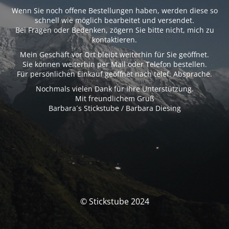
Wenn Sie noch offene Bestellungen haben, werden diese so
schnell wie möglich bearbeitet und versendet.
Bei Fragen oder Bedenken, zögern Sie bitte nicht, mich zu
kontaktieren.
Mein Geschäft vor Ort bleibt weiterhin für Sie geöffnet.
Sie können weiterhin per Mail oder Telefon bestellen.
Für persönlichen Einkauf geöffnet nach telef. Absprache.
Nochmals vielen Dank für Ihre Unterstützung.
Mit freundlichem Gruß
Barbara´s Stickstube / Barbara Diesing
© Stickstube 2024